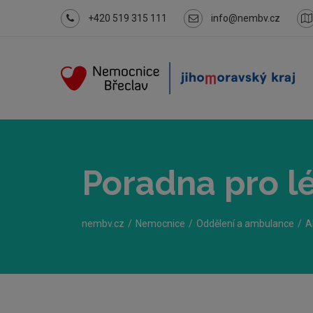
+420 519 315 111
info@nembv.cz
Poradna pro lé
nembv.cz
Nemocnice
Oddělení a ambulance
A