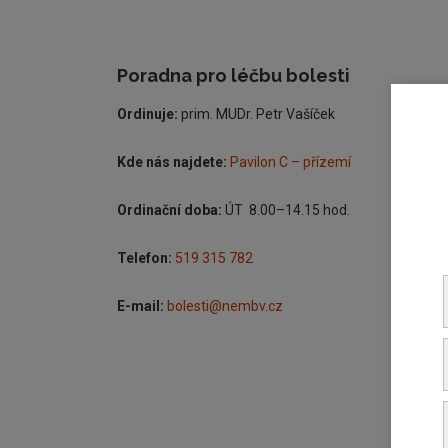
Poradna pro léčbu bolesti
Ordinuje:
prim. MUDr. Petr Vašíček
Kde nás najdete:
Pavilon C – přízemí
Ordinační doba:
ÚT 8.00–14.15 hod.
Telefon:
519 315 782
E-mail:
bolesti@nembv.cz