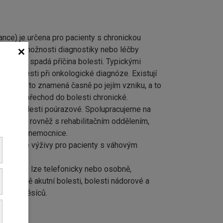
nce) je určena pro pacienty s chronickou
přesahují možnosti diagnostiky nebo léčby
ializace spadá příčina bolesti. Typickými
avy, bolesti při onkologické diagnóze. Existují
 akutní, to znamená časně po jejím vzniku, a to
i hrozí přechod do bolesti chronické.
 druhy bolesti poúrazové. Spolupracujeme na
ortopedy, rovněž s rehabilitačním oddělením,
řem naší nemocnice.
oplňkové výživy pro pacienty s váhovým
ednat se lze telefonicky nebo osobně,
á. Kromě akutní bolesti, bolesti nádorové a
v řádu měsíců.