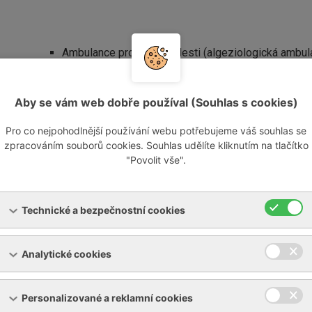
Ambulance pro léčbu bolesti (algeziologická ambula
(dlouhodobou) bolestí, jejíž intenzita či charakter 
praktickým lékařem či lékařem oboru, do jehož spec
Aby se vám web dobře používal (Souhlas s cookies)
příklady jsou bolesti pohybového aparátu, bolesti hl
diagnózy, kdy přijímáme do péče i pacienty s bolestí
Pro co nejpohodlnější používání webu potřebujeme váš souhlas se
v takových případech, kdy při nesprávně vedené péč
zpracováním souborů cookies. Souhlas udělíte kliknutím na tlačítko
Příkladem jsou bolesti po pásovém oparu či určité
"Povolit vše".
péči s oborovými specialisty, například neurology, 
radiodiagnostickým oddělením a infuzním stacioná
Ambulance rovněž realizuje předepisování umělé d
Technické a bezpečnostní cookies
úbytkem a sondové výživy.
Po pacientovi požadujeme žádanku k vyšetření. Obj
popřípadě Vás objedná lékař, který Vás k nám odesíl
Analytické cookies
předpisu výživy je třeba počítat s objednací dobou 
Personalizované a reklamní cookies