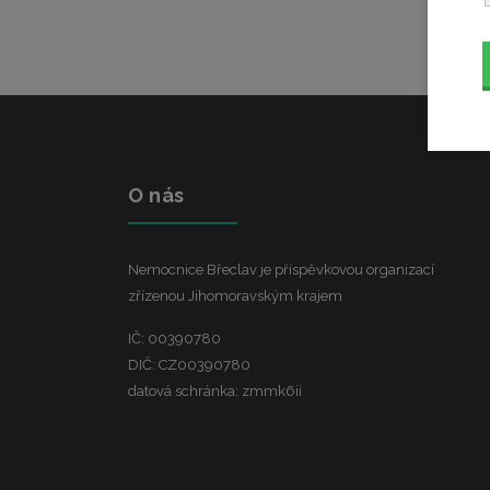
O nás
Nemocnice Břeclav je příspěvkovou organizací
zřízenou Jihomoravským krajem
IČ: 00390780
DIČ: CZ00390780
datová schránka: zmmk6ii