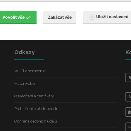
Uložit nastavení
Povolit vše
Zakázat vše
Odkazy
K
Wi-Fi v nemocnici
Mapa webu
Osvědčení a certifikáty
Prohlášení o přístupnosti
Ochrana osobních údajů