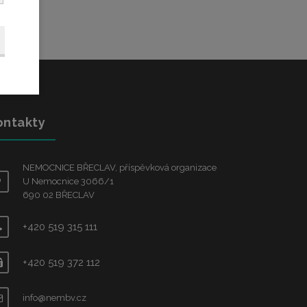
ontakty
NEMOCNICE BŘECLAV, příspěvková organizace
U Nemocnice 3066/1
690 02 BŘECLAV
+420 519 315 111
+420 519 372 112
info@nembv.cz