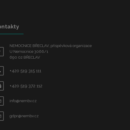
ontakty
NEMOCNICE BŘECLAV, příspěvková organizace
U Nemocnice 3066/1
690 02 BŘECLAV
+420 519 315 111
+420 519 372 112
info@nembv.cz
gdpr@nembv.cz