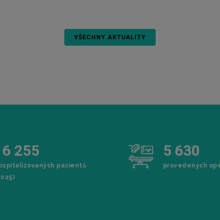
VŠECHNY AKTUALITY
1
6
2
5
5
5
6
3
0
ospitalizovaných pacientů
provedených ope
2025)