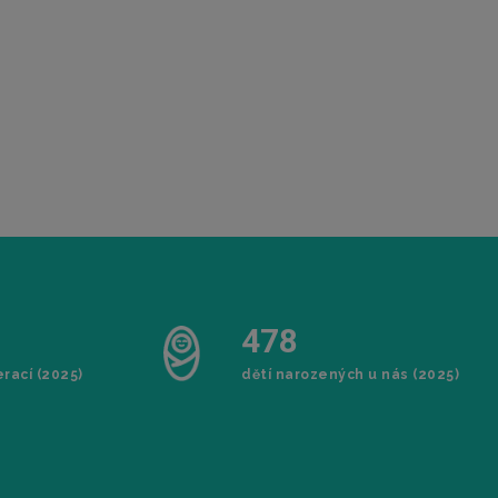
4
7
8
rací (2025)
dětí narozených u nás (2025)