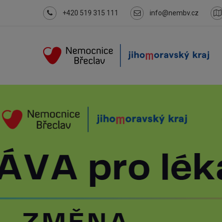
+420 519 315 111
info@nembv.cz