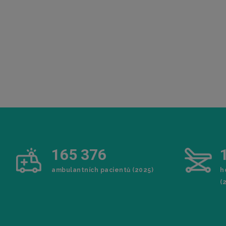
1
6
5
3
7
6
ambulantních pacientů (2025)
h
(