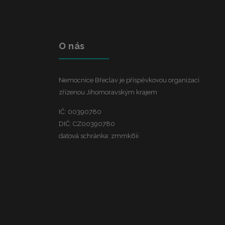
O nás
Nemocnice Břeclav je příspěvkovou organizací
zřízenou Jihomoravským krajem
IČ: 00390780
DIČ: CZ00390780
datová schránka: zmmk6ii