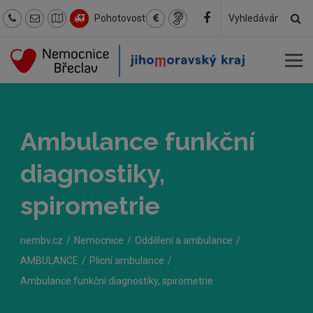
Hl
Pohotovost
Hledaný
text
Ambulance funkční
diagnostiky,
spirometrie
nembv.cz
Nemocnice
Oddělení a ambulance
AMBULANCE
Plicní ambulance
Ambulance funkční diagnostiky, spirometrie