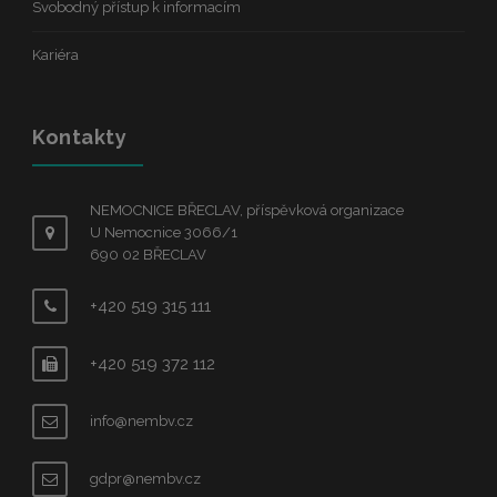
Svobodný přístup k informacím
Kariéra
Kontakty
NEMOCNICE BŘECLAV, příspěvková organizace
U Nemocnice 3066/1
690 02 BŘECLAV
+420 519 315 111
+420 519 372 112
info@nembv.cz
gdpr@nembv.cz