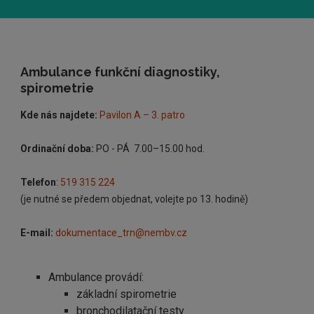
Ambulance funkční diagnostiky,
spirometrie
Kde nás najdete:
Pavilon A – 3. patro
Ordinační doba:
PO - PÁ 7.00–15.00 hod.
Telefon
:
519 315 224
(je nutné se předem objednat, volejte po 13. hodině)
E-mail:
dokumentace_trn@nembv.cz
Ambulance provádí:
základní spirometrie
bronchodilatační testy