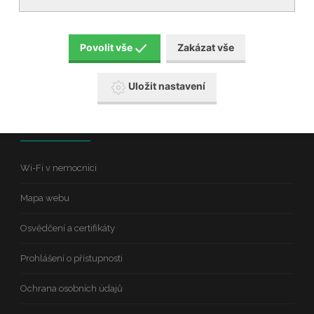
zřízenou Jihomoravským krajem
IČ: 00390780
Povolit vše
Zakázat vše
DIČ: CZ00390780
datová schránka: zmmk6ii
Uložit nastavení
Odkazy
Wi-Fi v nemocnici
Mapa webu
Osvědčení a certifikáty
Prohlášení o přístupnosti
Ochrana osobních údajů