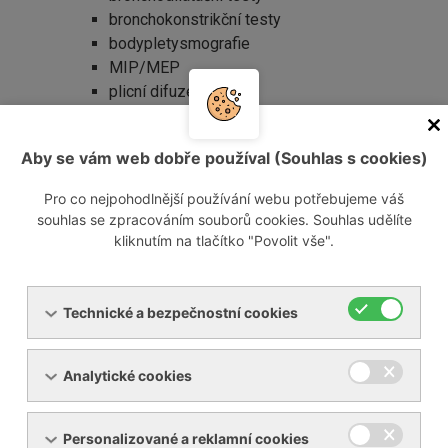
bronchokonstrikční testy
bodypletysmografie
MIP/MEP
plicní difuze
arteriální astrup
Pacienti jsou přijímáni k vyšetření na doporučení
Aby se vám web dobře používal (Souhlas s cookies)
odesílajícího lékaře.
K diagnostice a léčbě používáme spirometry
Pro co nejpohodlnější používání webu potřebujeme váš
Cosmed a Jaeger.
souhlas se zpracováním souborů cookies. Souhlas udělíte
kliknutím na tlačítko "Povolit vše".
Technické a bezpečnostní cookies
O nás
Analytické cookies
Personalizované a reklamní cookies
Nemocnice Břeclav je příspěvkovou organizací