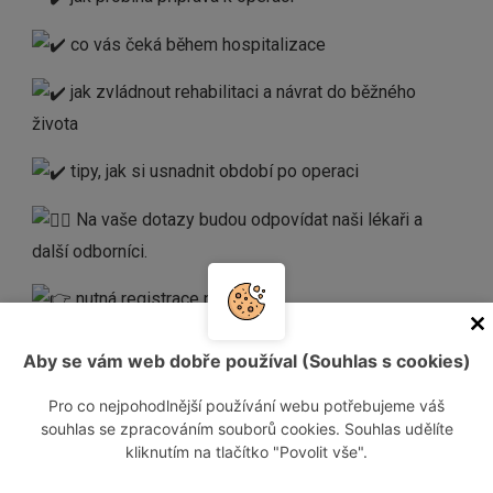
co vás čeká během hospitalizace
jak zvládnout rehabilitaci a návrat do běžného
života
tipy, jak si usnadnit období po operaci
Na vaše dotazy budou odpovídat naši lékaři a
další odborníci.
nutná registrace předem
https://online.nembv.cz/kurzy/overwiev.html
Aby se vám web dobře používal (Souhlas s cookies)
Pro co nejpohodlnější používání webu potřebujeme váš
souhlas se zpracováním souborů cookies. Souhlas udělíte
kliknutím na tlačítko "Povolit vše".