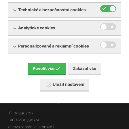
Technické a bezpečnostní cookies
Analytické cookies
Personalizované a reklamní cookies
Povolit vše
Zakázat vše
O nás
Uložit nastavení
Nemocnice Břeclav je příspěvkovou organizací
zřízenou Jihomoravským krajem
IČ: 00390780
DIČ: CZ00390780
datová schránka: zmmk6ii