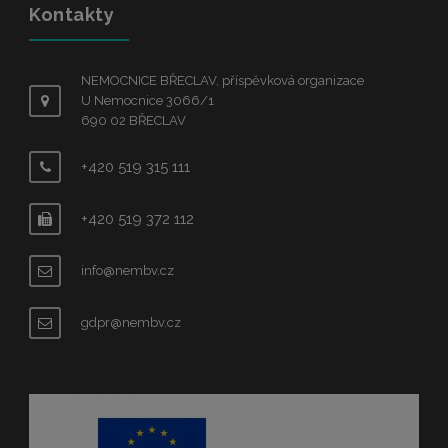
Kontakty
NEMOCNICE BŘECLAV, příspěvková organizace
U Nemocnice 3066/1
690 02 BŘECLAV
+420 519 315 111
+420 519 372 112
info@nembv.cz
gdpr@nembv.cz