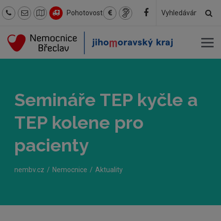
Hl
Pohotovost
Hledaný
text
Semináře TEP kyčle a
TEP kolene pro
pacienty
nembv.cz
Nemocnice
Aktuality