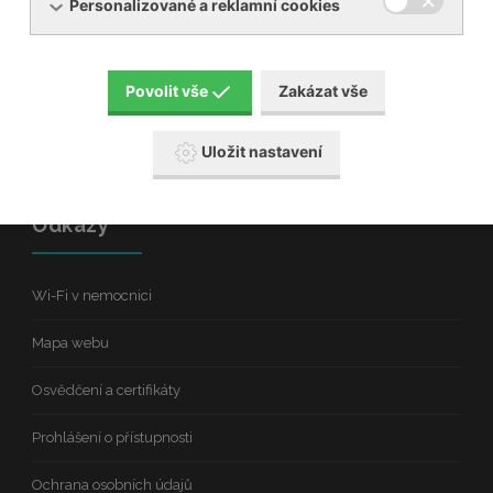
Personalizované a reklamní cookies
Nemocnice Břeclav je příspěvkovou organizací
zřízenou Jihomoravským krajem
Povolit vše
Zakázat vše
IČ: 00390780
DIČ: CZ00390780
datová schránka: zmmk6ii
Uložit nastavení
Odkazy
Wi-Fi v nemocnici
Mapa webu
Osvědčení a certifikáty
Prohlášení o přístupnosti
Ochrana osobních údajů