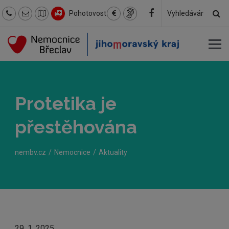
Hl
Pohotovost
Hledaný
text
Protetika je
přestěhována
nembv.cz
Nemocnice
Aktuality
29. 1. 2025