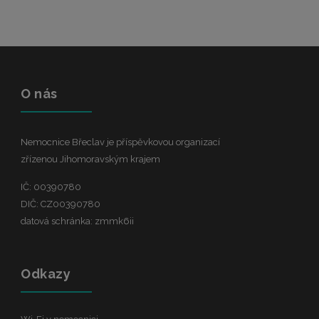
O nás
Nemocnice Břeclav je příspěvkovou organizací
zřízenou Jihomoravským krajem
IČ: 00390780
DIČ: CZ00390780
datová schránka: zmmk6ii
Odkazy