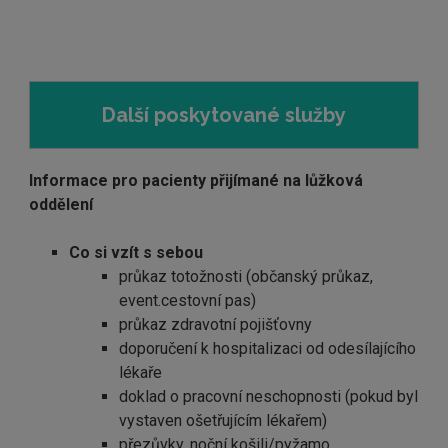
Další poskytované služby
Informace pro pacienty přijímané na lůžková
oddělení
Co si vzít s sebou
průkaz totožnosti (občanský průkaz,
event.cestovní pas)
průkaz zdravotní pojišťovny
doporučení k hospitalizaci od odesílajícího
lékaře
doklad o pracovní neschopnosti (pokud byl
vystaven ošetřujícím lékařem)
přezůvky, noční košili/pyžamo,