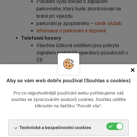
Pokladní vydá doklad o zaplacení
parkovného, který bude zkontrolován na
bráně při výjezdu.
parkování je zpoplatněno –
ceník služeb
Informace o parkování a dopravě
Telefonní hovory
Všechna lůžková oddělení jsou pokryta
signálem mobilních operátorů působících v
ČR.
Další pokyny
Předepsaná dieta je součástí Vaší léčby,
Aby se vám web dobře používal (Souhlas s cookies)
dodržujte ji.
V celém areálu nemocnice platí
naprostý
Pro co nejpohodlnější používání webu potřebujeme váš
a striktní ZÁKAZ KOUŘENÍ
souhlas se zpracováním souborů cookies. Souhlas udělíte
Je zakázáno používání vlastních
kliknutím na tlačítko "Povolit vše".
elektrospotřebičů (varné konvice,
kávovary, TV), dobíjení elektrokol a
elektrokoloběžek.
Technické a bezpečnostní cookies
Během pobytu třiďte odpad (dle pokynů