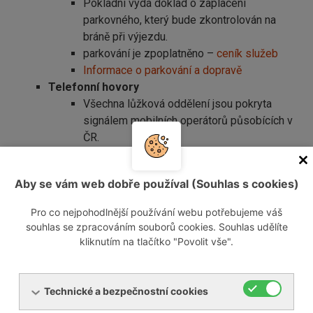
Pokladní vydá doklad o zaplacení
parkovného, který bude zkontrolován na
bráně při výjezdu.
parkování je zpoplatněno –
ceník služeb
Informace o parkování a dopravě
Telefonní hovory
Všechna lůžková oddělení jsou pokryta
signálem mobilních operátorů působících v
ČR.
Další pokyny
Předepsaná dieta je součástí Vaší léčby,
Aby se vám web dobře používal (Souhlas s cookies)
dodržujte ji.
V celém areálu nemocnice platí
naprostý
Pro co nejpohodlnější používání webu potřebujeme váš
a striktní ZÁKAZ KOUŘENÍ
souhlas se zpracováním souborů cookies. Souhlas udělíte
Je zakázáno používání vlastních
kliknutím na tlačítko "Povolit vše".
elektrospotřebičů (varné konvice,
kávovary, TV), dobíjení elektrokol a
elektrokoloběžek.
Technické a bezpečnostní cookies
Během pobytu třiďte odpad (dle pokynů