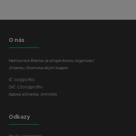
O nás
Nemocnice Břeclav je příspěvkovou organizací
zřízenou Jihomoravským krajem
IČ: 00390780
DIČ: CZ00390780
datová schránka: zmmk6ii
Odkazy