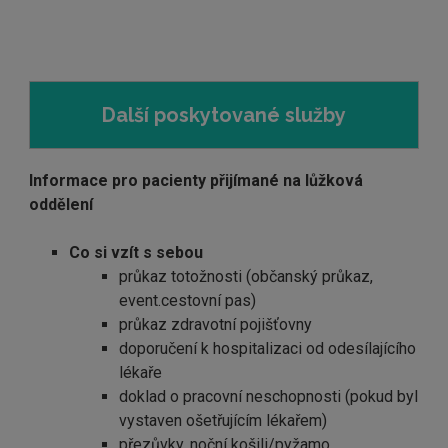
Další poskytované služby
Informace pro pacienty přijímané na lůžková
oddělení
Co si vzít s sebou
průkaz totožnosti (občanský průkaz,
event.cestovní pas)
průkaz zdravotní pojišťovny
doporučení k hospitalizaci od odesílajícího
lékaře
doklad o pracovní neschopnosti (pokud byl
vystaven ošetřujícím lékařem)
přezůvky, noční košili/pyžamo,