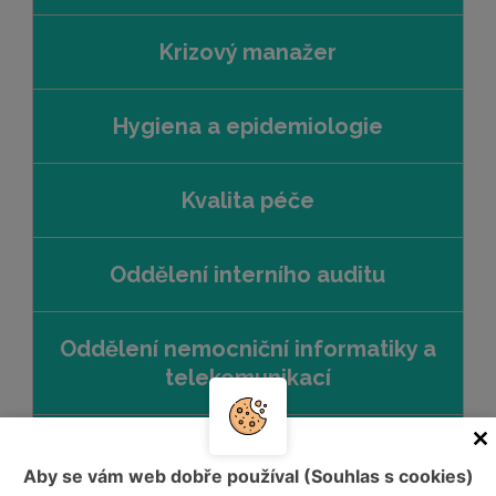
Krizový manažer
Hygiena a epidemiologie
Kvalita péče
Oddělení interního auditu
Oddělení nemocniční informatiky a
telekomunikací
Oddělení kybernetické a
Aby se vám web dobře používal (Souhlas s cookies)
informační bezpečnosti