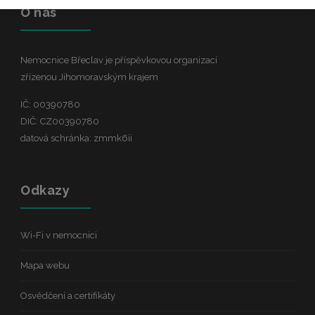
O nás
Nemocnice Břeclav je příspěvkovou organizací
zřízenou Jihomoravským krajem
IČ: 00390780
DIČ: CZ00390780
datová schránka: zmmk6ii
Odkazy
Wi-Fi v nemocnici
Mapa webu
Osvědčení a certifikáty