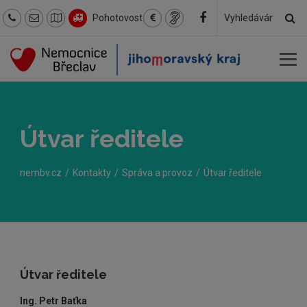
Hl
Pohotovost
Hledaný
text
Útvar ředitele
nembv.cz
Kontakty
Správa a provoz
Útvar ředitele
Útvar ředitele
Ing. Petr Baťka