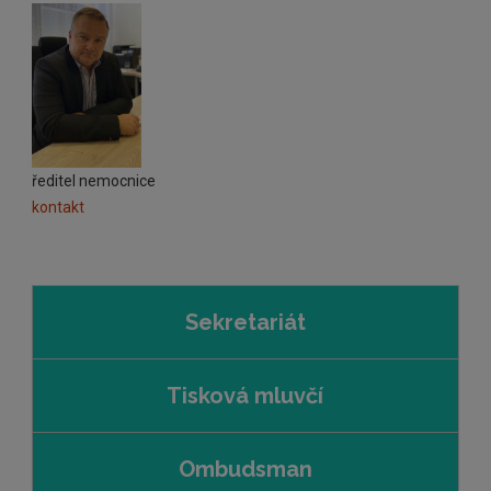
ředitel nemocnice
kontakt
Sekretariát
Tisková mluvčí
Ombudsman