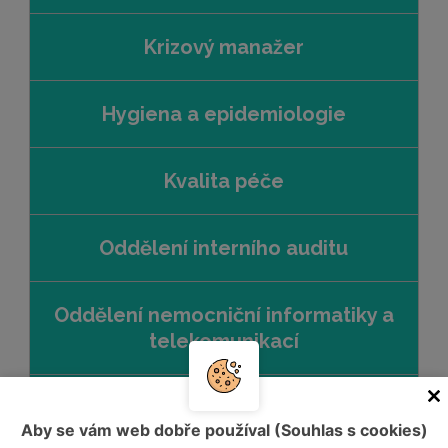
Krizový manažer
Hygiena a epidemiologie
Kvalita péče
Oddělení interního auditu
Oddělení nemocniční informatiky a
telekomunikací
Oddělení kybernetické a
Aby se vám web dobře používal (Souhlas s cookies)
informační bezpečnosti