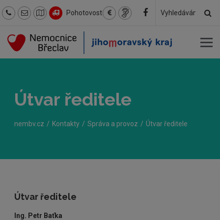
Hl
Pohotovost
Hledaný
text
Útvar ředitele
nembv.cz
Kontakty
Správa a provoz
Útvar ředitele
Útvar ředitele
Ing. Petr Baťka