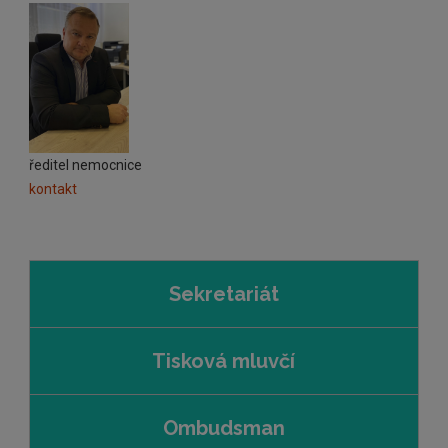
ředitel nemocnice
kontakt
Sekretariát
Tisková mluvčí
Ombudsman