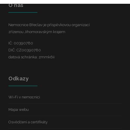
O nás
Nemocnice Břeclav je příspěvkovou organizací
zřízenou Jihomoravským krajem
IČ: 00390780
DIČ: CZ00390780
datová schránka: zmmk6ii
Odkazy
Wi-Fi v nemocnici
Mapa webu
Osvědčení a certifikáty