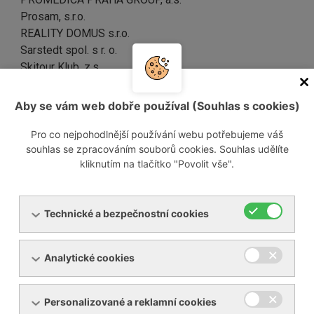
Prosam, s.r.o.
REALITY DOMUS s.r.o.
Sarstedt spol. s r. o.
Skitour Klub, z.s.
SYNPRO, s.r.o.
SWIETELSKY stavební s.r.o.
Aby se vám web dobře používal (Souhlas s cookies)
Tillotts Pharma Czech s.r.o.
Stedic s.r.o.
Pro co nejpohodlnější používání webu potřebujeme váš
souhlas se zpracováním souborů cookies. Souhlas udělíte
ČEPS, a.s.
kliknutím na tlačítko "Povolit vše".
Bc. Petra Příkazská
MUDr. Grandičová
František Trčka
Technické a bezpečnostní cookies
Marek Dvořák
FaBa engineering, s.r.o.
AKORDO s.r.o.
Analytické cookies
Schmidt Reality s.r.o.
S.W.P. Břeclav
Liliana Schlemmer
Personalizované a reklamní cookies