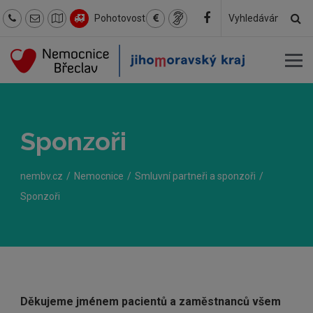
Hl
Pohotovost
Hledaný
text
Sponzoři
nembv.cz
Nemocnice
Smluvní partneři a sponzoři
Sponzoři
Děkujeme jménem pacientů a zaměstnanců všem