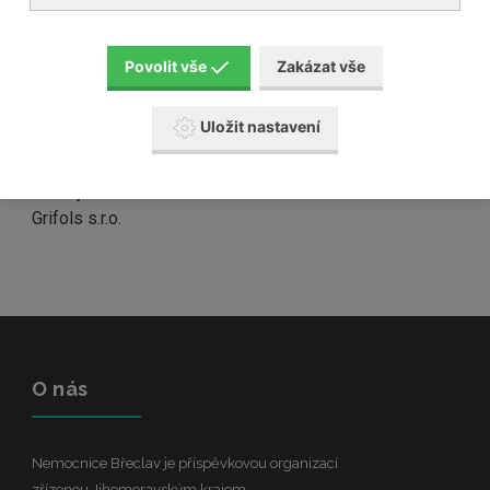
NOSRETI reality s.r.o.
Petr Hlavatý
Lukáš Levák
Povolit vše
Zakázat vše
Jan Sítek
REKMA-Trading, spol s.r.o.
Uložit nastavení
REKMA, spol s r. o.
AOP Orphan
Ondřej Prokeš
Grifols s.r.o.
O nás
Nemocnice Břeclav je příspěvkovou organizací
zřízenou Jihomoravským krajem