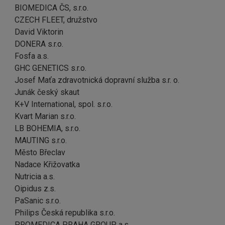
BIOMEDICA ČS, s.r.o.
CZECH FLEET, družstvo
David Viktorin
DONERA s.r.o.
Fosfa a.s.
GHC GENETICS s.r.o.
Josef Maťa zdravotnická dopravní služba s.r. o.
Junák český skaut
K+V International, spol. s.r.o.
Kvart Marian s.r.o.
LB BOHEMIA, s.r.o.
MAUTING s.r.o.
Město Břeclav
Nadace Křižovatka
Nutricia a.s.
Oipidus z.s.
PaSanic s.r.o.
Philips Česká republika s.r.o.
PROMEDICA PRAHA GROUP, a.s.