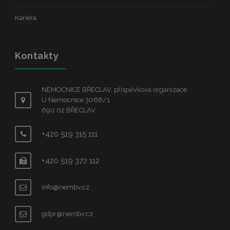
Kariéra
Kontakty
NEMOCNICE BŘECLAV, příspěvková organizace
U Nemocnice 3066/1
690 02 BŘECLAV
+420 519 315 111
+420 519 372 112
info@nembv.cz
gdpr@nembv.cz