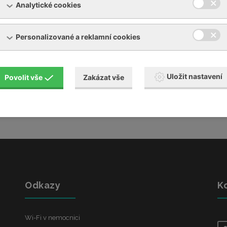
Analytické cookies
 využitím IZ
[PDF, 65,54 KB]
 aplikací JLK
[PDF, 79,26 KB]
Personalizované a reklamní cookies
 MR artrografií kloubu
[PDF, 261,56 KB]
Uložit nastavení
Povolit vše
Zakázat vše
Odkazy
K
Wi-Fi v nemocnici