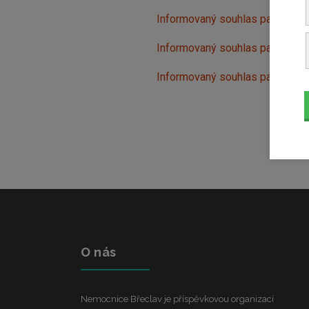
Informovaný souhlas pacienta s
Informovaný souhlas pacienta s
Informovaný souhlas pacienta s
O nás
Nemocnice Břeclav je příspěvkovou organizací