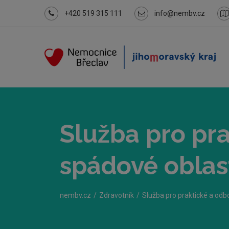
+420 519 315 111
info@nembv.cz
Služba pro pra
spádové oblas
nembv.cz
Zdravotník
Služba pro praktické a odb