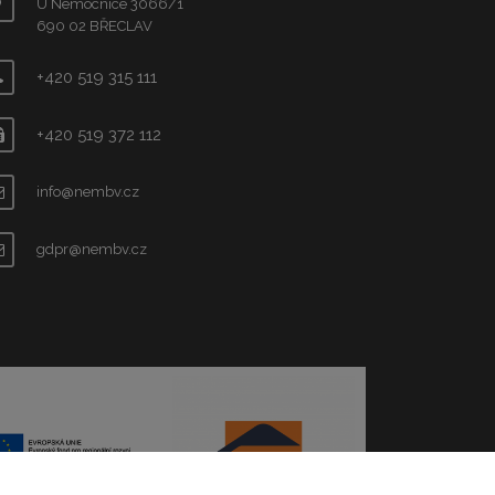
U Nemocnice 3066/1
690 02 BŘECLAV
+420 519 315 111
+420 519 372 112
info@nembv.cz
gdpr@nembv.cz