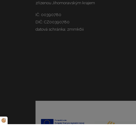
zřízenou Jihomoravským krajem
IČ: 00390780
DIČ: CZ00390780
datová schránka: zmmk6ii