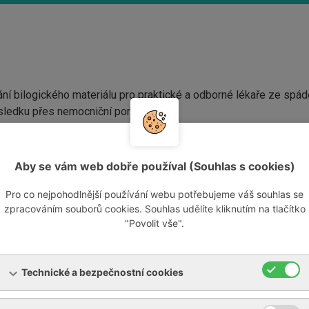
ní bilogického materiálu pro praktické a odborné lékaře ze spádo
ledku přes nemocniční portál.
naší nemocnice požaduje před vyšetřením pacientů vyplněné for
Aby se vám web dobře používal (Souhlas s cookies)
Pro co nejpohodlnější používání webu potřebujeme váš souhlas se
zpracováním souborů cookies. Souhlas udělíte kliknutím na tlačítko
"Povolit vše".
JKL
[PDF, 137,14 KB]
pro zobrazovací metody
[PDF, 618,6 KB]
Technické a bezpečnostní cookies
radikuloterapie
[PDF, 213,82 KB]