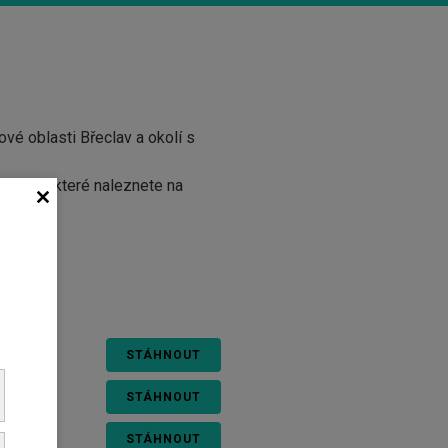
vé oblasti Břeclav a okolí s
muláře, které naleznete na
STÁHNOUT
STÁHNOUT
STÁHNOUT