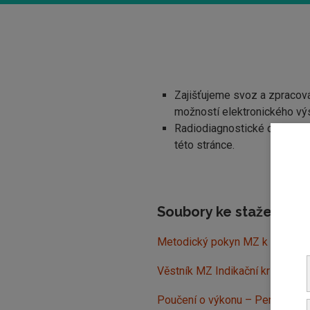
Zajišťujeme svoz a zpracová
možností elektronického výs
Radiodiagnostické oddělení 
této stránce.
Soubory ke stažení
Metodický pokyn MZ k podání 
Věstník MZ Indikační kritéria 
Poučení o výkonu – Perkutánní 