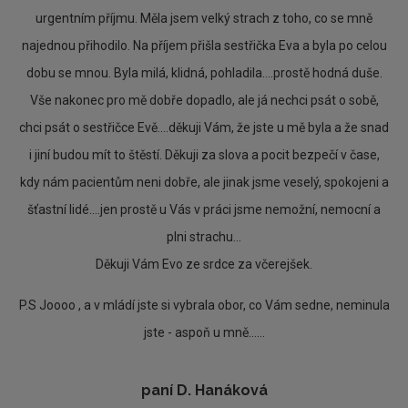
urgentním příjmu. Měla jsem velký strach z toho, co se mně
najednou přihodilo. Na příjem přišla sestřička Eva a byla po celou
dobu se mnou. Byla milá, klidná, pohladila....prostě hodná duše.
Vše nakonec pro mě dobře dopadlo, ale já nechci psát o sobě,
chci psát o sestřičce Evě....děkuji Vám, že jste u mě byla a že snad
i jiní budou mít to štěstí. Děkuji za slova a pocit bezpečí v čase,
kdy nám pacientům neni dobře, ale jinak jsme veselý, spokojeni a
šťastní lidé....jen prostě u Vás v práci jsme nemožní, nemocní a
plni strachu...
Děkuji Vám Evo ze srdce za včerejšek.
P.S Joooo , a v mládí jste si vybrala obor, co Vám sedne, neminula
jste - aspoň u mně......
paní D. Hanáková