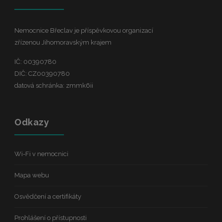
Nemocnice Břeclav je příspěvkovou organizací
zřízenou Jihomoravským krajem
IČ: 00390780
DIČ: CZ00390780
datová schránka: zmmk6ii
Odkazy
Wi-Fi v nemocnici
Mapa webu
Osvědčení a certifikáty
Prohlášení o přístupnosti