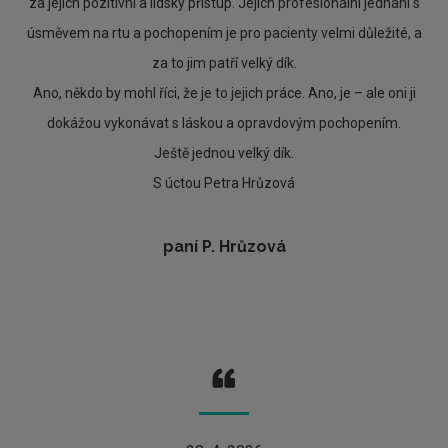
za jejich pozitivní a lidský přístup. Jejich profesionální jednání s
úsměvem na rtu a pochopením je pro pacienty velmi důležité, a
za to jim patří velký dík.
Ano, někdo by mohl říci, že je to jejich práce. Ano, je – ale oni ji
dokážou vykonávat s láskou a opravdovým pochopením.
Ještě jednou velký dík.
S úctou Petra Hrůzová
paní P. Hrůzová