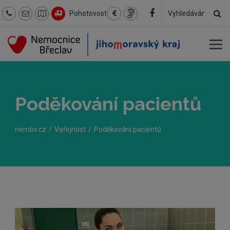
Hl
Pohotovost
Hledaný
text
Poděkování pacientů
nembv.cz
Veřejnost
Poděkování pacientů