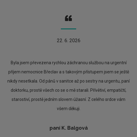
22. 6. 2026
Byla jsem převezena rychlou záchranou službou na urgentní
příjem nemocnice Břeclav a s takovým přístupem jsem se ještě
nikdy nesetkala. Od pánů v sanitce až po sestry na urgentu, paní
doktorku, prostě všech co se o mě starali. Přívětiví, empatičtí,
starostiví, prostě jedním slovem úžasní. Z celého srdce vám
všem děkuji.
paní K. Balgová