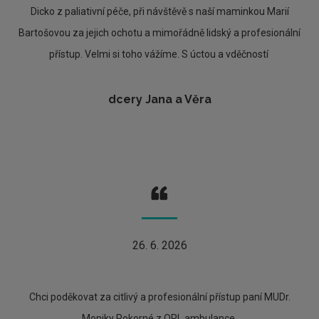
Dicko z paliativní péče, při návštěvě s naší maminkou Marií
Bartošovou za jejich ochotu a mimořádně lidský a profesionální
přístup. Velmi si toho vážíme. S úctou a vděčností
dcery Jana a Věra
26. 6. 2026
Chci poděkovat za citlivý a profesionální přístup paní MUDr.
Moniky Pokorné z ORL ambulance.