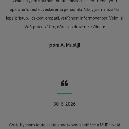
Velké díky patří primáři tohoto oddělení, celému jeho týmu
operatérů, sester, veškerému personálu. Nikdy jsem nezažila
lepší přístup, lidskost, empatii, vstřícnost, informovanost. Velmi si
Vaší práce vážím, děkuji a zdravím ze Zlína ♥️
paní A. Musliji
30. 6. 2026
Chtěli bychom touto cestou poděkovat sestřičce a MUDr. Ivetě