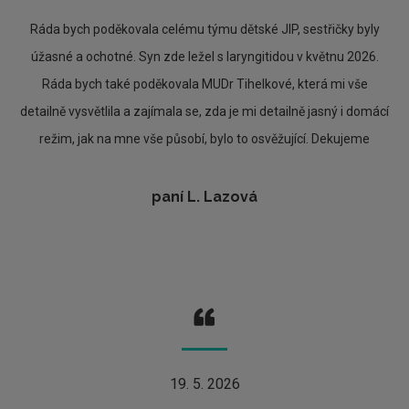
Ráda bych poděkovala celému týmu dětské JIP, sestřičky byly
úžasné a ochotné. Syn zde ležel s laryngitidou v květnu 2026.
Ráda bych také poděkovala MUDr Tihelkové, která mi vše
detailně vysvětlila a zajímala se, zda je mi detailně jasný i domácí
režim, jak na mne vše působí, bylo to osvěžující. Dekujeme
paní L. Lazová
19. 5. 2026