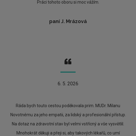
Práci tohoto oboru si moc vážím.
paní J. Mrázová
6. 5. 2026
Ráda bych touto cestou poděkovala prim. MUDr. Milanu
Novotnému za jeho empatii, za lidský a profesionální přístup.
Na dotaz na zdravotní stav byl velmi vstřícný a vše vysvětlil.
Mnohokrát děkuji a přeji si, aby takových lékařů, co umí