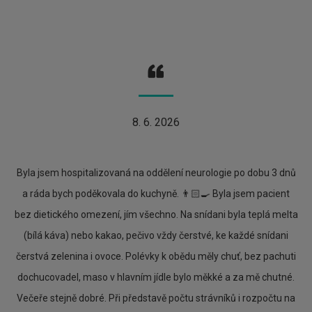
8. 6. 2026
Byla jsem hospitalizovaná na oddělení neurologie po dobu 3 dnů
a ráda bych poděkovala do kuchyně. 👨🏻‍🍳 Byla jsem pacient
bez dietického omezení, jím všechno. Na snídani byla teplá melta
(bílá káva) nebo kakao, pečivo vždy čerstvé, ke každé snídani
čerstvá zelenina i ovoce. Polévky k obědu měly chuť, bez pachuti
dochucovadel, maso v hlavním jídle bylo měkké a za mě chutné.
Večeře stejně dobré. Při představě počtu strávníků i rozpočtu na