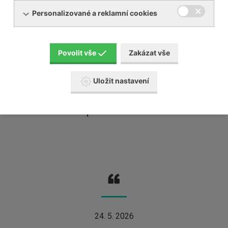
Personalizované a reklamní cookies
Děkuji za profesionální, vstřícný a lidský přístup, který mi byl
poskytnut při ošetření na pracovišti NUP. Úsilí a profesionalita si
Povolit vše
Zakázat vše
zaslouží uznání a poděkování.
Uložit nastavení
paní M. Horká
24. 5. 2026