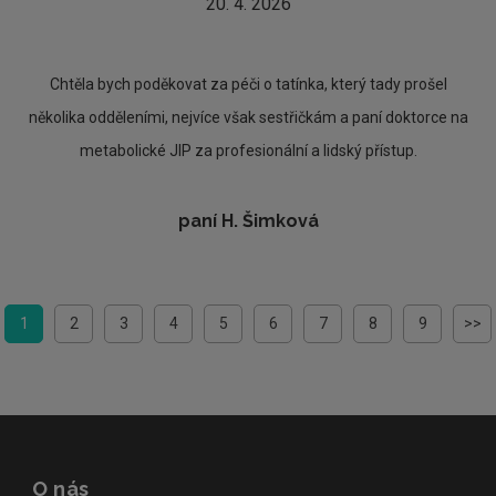
20. 4. 2026
Chtěla bych poděkovat za péči o tatínka, který tady prošel
několika odděleními, nejvíce však sestřičkám a paní doktorce na
metabolické JIP za profesionální a lidský přístup.
paní H. Šimková
1
2
3
4
5
6
7
8
9
>>
O nás