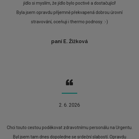
jídlo si myslím, že jídlo bylo poctivé a dostačující!
Byla jsem opravdu příjemně překvapená dobrou úrovní
stravování, oceňuji i thermo podnosy. :-)
paní E. Žižková
2. 6. 2026
Chci touto cestou poděkovat zdravotnímu personálu na Urgentu.
Byl jsem tam dnes dopoledne se srdeční slabostí. Opravdu