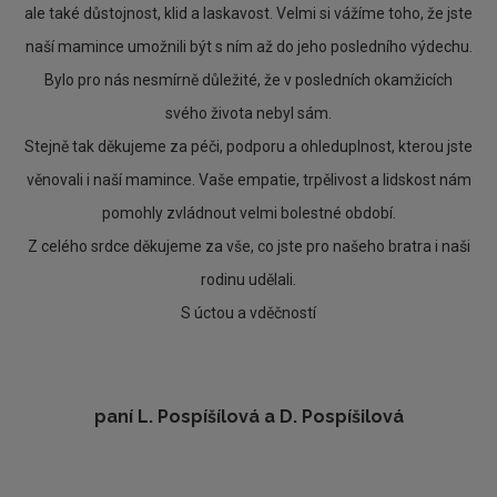
ale také důstojnost, klid a laskavost. Velmi si vážíme toho, že jste
naší mamince umožnili být s ním až do jeho posledního výdechu.
Bylo pro nás nesmírně důležité, že v posledních okamžicích
svého života nebyl sám.
Stejně tak děkujeme za péči, podporu a ohleduplnost, kterou jste
věnovali i naší mamince. Vaše empatie, trpělivost a lidskost nám
pomohly zvládnout velmi bolestné období.
Z celého srdce děkujeme za vše, co jste pro našeho bratra i naši
rodinu udělali.
S úctou a vděčností
paní L. Pospíšílová a D. Pospíšilová