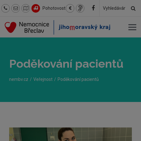
Hl
Pohotovost
Hledaný
text
Poděkování pacientů
nembv.cz
Veřejnost
Poděkování pacientů