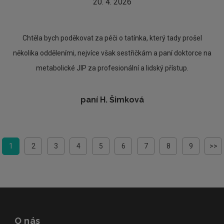
20. 4. 2026
Chtěla bych poděkovat za péči o tatínka, který tady prošel
několika odděleními, nejvíce však sestřičkám a paní doktorce na
metabolické JIP za profesionální a lidský přístup.
paní H. Šimková
1
2
3
4
5
6
7
8
9
>>
O nás