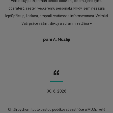
Velké díky patří primáři tohoto oddělení, celému jeho týmu
operatérů, sester, veškerému personálu. Nikdy jsem nezažila
lepší přístup, lidskost, empatii, vstřícnost, informovanost. Velmi si
Vaší práce vážím, děkuji a zdravím ze Zlína ♥️
paní A. Musliji
30. 6. 2026
Chtěli bychom touto cestou poděkovat sestřičce a MUDr. Ivetě