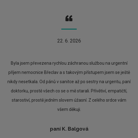
22. 6. 2026
Byla jsem převezena rychlou záchranou službou na urgentní
příjem nemocnice Břeclav a s takovým přístupem jsem se ještě
nikdy nesetkala. Od pánů v sanitce až po sestry na urgentu, paní
doktorku, prostě všech co se o mě starali. Přívětiví, empatičtí,
starostiví, prostě jedním slovem úžasní. Z celého srdce vám
všem děkuji.
paní K. Balgová