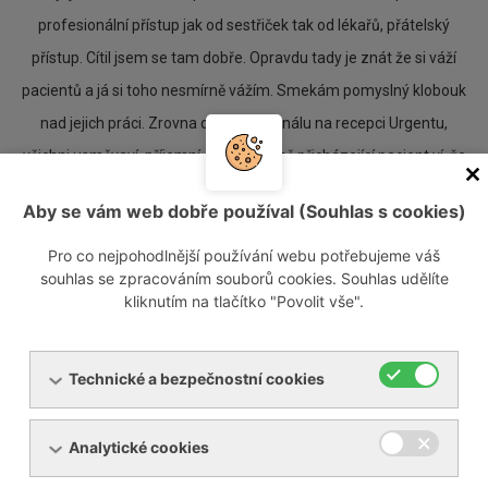
profesionální přístup jak od sestřiček tak od lékařů, přátelský
přístup. Cítil jsem se tam dobře. Opravdu tady je znát že si váží
pacientů a já si toho nesmírně vážím. Smekám pomyslný klobouk
nad jejich práci. Zrovna děkuji personálu na recepci Urgentu,
všichni usměvaví, příjemní, a tím vlastně přicházející pacient ví, že
bude o něj dobře postaráno. Jestě jednou DĚKUJI.
Aby se vám web dobře používal (Souhlas s cookies)
Pro co nejpohodlnější používání webu potřebujeme váš
pan J. Košut
souhlas se zpracováním souborů cookies. Souhlas udělíte
kliknutím na tlačítko "Povolit vše".
Technické a bezpečnostní cookies
Analytické cookies
2. 6. 2026