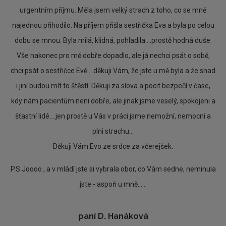
urgentním příjmu. Měla jsem velký strach z toho, co se mně
najednou přihodilo. Na příjem přišla sestřička Eva a byla po celou
dobu se mnou. Byla milá, klidná, pohladila....prostě hodná duše.
Vše nakonec pro mě dobře dopadlo, ale já nechci psát o sobě,
chci psát o sestřičce Evě....děkuji Vám, že jste u mě byla a že snad
i jiní budou mít to štěstí. Děkuji za slova a pocit bezpečí v čase,
kdy nám pacientům neni dobře, ale jinak jsme veselý, spokojeni a
šťastní lidé....jen prostě u Vás v práci jsme nemožní, nemocní a
plni strachu...
Děkuji Vám Evo ze srdce za včerejšek.
P.S Joooo , a v mládí jste si vybrala obor, co Vám sedne, neminula
jste - aspoň u mně......
paní D. Hanáková