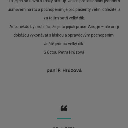
za jejich pozitivní a lidský přístup. Jejich profesionální jednání s
úsměvem na rtu a pochopením je pro pacienty velmi důležité, a
za to jim patří velký dík.
Ano, někdo by mohl říci, že je to jejich práce. Ano, je – ale oni ji
dokážou vykonávat s láskou a opravdovým pochopením.
Ještě jednou velký dík.
S úctou Petra Hrůzová
paní P. Hrůzová