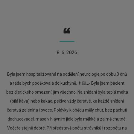
8. 6. 2026
Byla jsem hospitalizovaná na oddělení neurologie po dobu 3 dnů
a ráda bych poděkovala do kuchyně. 👨🏻‍🍳 Byla jsem pacient
bez dietického omezení, jím všechno. Na snídani byla teplá melta
(bílá káva) nebo kakao, pečivo vždy čerstvé, ke každé snídani
čerstvá zelenina i ovoce. Polévky k obědu měly chuť, bez pachuti
dochucovadel, maso v hlavním jídle bylo měkké a za mě chutné.
Večeře stejně dobré. Při představě počtu strávníků i rozpočtu na