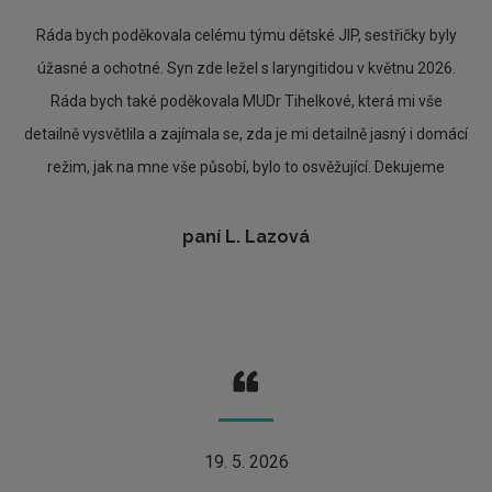
Ráda bych poděkovala celému týmu dětské JIP, sestřičky byly
úžasné a ochotné. Syn zde ležel s laryngitidou v květnu 2026.
Ráda bych také poděkovala MUDr Tihelkové, která mi vše
detailně vysvětlila a zajímala se, zda je mi detailně jasný i domácí
režim, jak na mne vše působí, bylo to osvěžující. Dekujeme
paní L. Lazová
19. 5. 2026