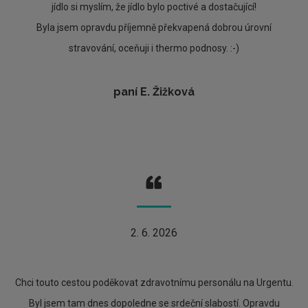
jídlo si myslím, že jídlo bylo poctivé a dostačující!
Byla jsem opravdu příjemně překvapená dobrou úrovní
stravování, oceňuji i thermo podnosy. :-)
paní E. Žižková
2. 6. 2026
Chci touto cestou poděkovat zdravotnímu personálu na Urgentu.
Byl jsem tam dnes dopoledne se srdeční slabostí. Opravdu