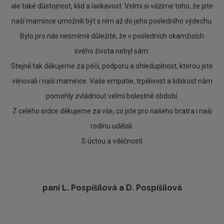
ale také důstojnost, klid a laskavost. Velmi si vážíme toho, že jste
naší mamince umožnili být s ním až do jeho posledního výdechu.
Bylo pro nás nesmírně důležité, že v posledních okamžicích
svého života nebyl sám.
Stejně tak děkujeme za péči, podporu a ohleduplnost, kterou jste
věnovali i naší mamince. Vaše empatie, trpělivost a lidskost nám
pomohly zvládnout velmi bolestné období.
Z celého srdce děkujeme za vše, co jste pro našeho bratra i naši
rodinu udělali.
S úctou a vděčností
paní L. Pospíšílová a D. Pospíšilová