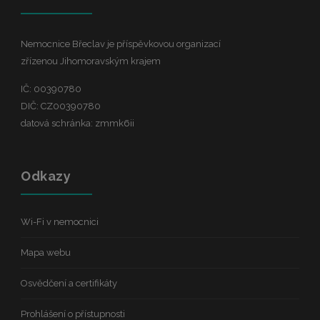
Nemocnice Břeclav je příspěvkovou organizací
zřízenou Jihomoravským krajem
IČ: 00390780
DIČ: CZ00390780
datová schránka: zmmk6ii
Odkazy
Wi-Fi v nemocnici
Mapa webu
Osvědčení a certifikáty
Prohlášení o přístupnosti