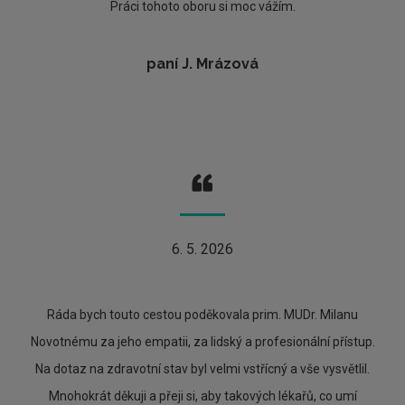
Práci tohoto oboru si moc vážím.
paní J. Mrázová
6. 5. 2026
Ráda bych touto cestou poděkovala prim. MUDr. Milanu
Novotnému za jeho empatii, za lidský a profesionální přístup.
Na dotaz na zdravotní stav byl velmi vstřícný a vše vysvětlil.
Mnohokrát děkuji a přeji si, aby takových lékařů, co umí