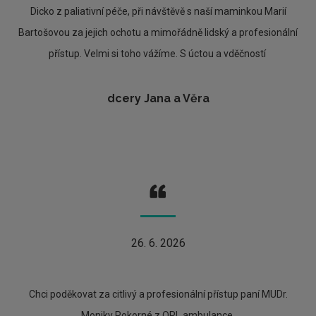
Dicko z paliativní péče, při návštěvě s naší maminkou Marií
Bartošovou za jejich ochotu a mimořádně lidský a profesionální
přístup. Velmi si toho vážíme. S úctou a vděčností
dcery Jana a Věra
26. 6. 2026
Chci poděkovat za citlivý a profesionální přístup paní MUDr.
Moniky Pokorné z ORL ambulance.