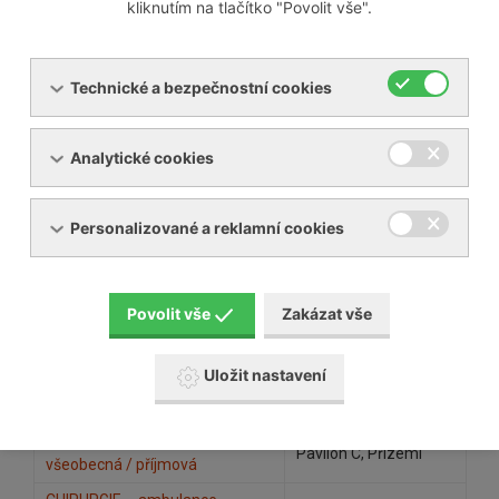
kliknutím na tlačítko "Povolit vše".
CHIRURGIE – proktologická
Pavilon B, Přízemí
ambulance
CHIRURGIE – stomická
Pavilon B, Přízemí
Technické a bezpečnostní cookies
ambulance
ODDĚLENÍ LABORATORNÍ
Pavilon C, 1. patro
BIOCHEMIE
Analytické cookies
ODDĚLENÍ LABORATORNÍ
Pavilon C, 1. patro
MIKROBIOLOGIE
Personalizované a reklamní cookies
NUTRIČNÍ TERAPEUTKA
Pavilon C, 1. patro
RADIODIAGNOSTICKÉ ODDĚLENÍ
Pavilon C, Přízemí
Povolit vše
Zakázat vše
ARO – anesteziologická
Pavilon C, Přízemí
ambulance
ARO – poradna pro léčbu bolesti
Pavilon C, Přízemí
Uložit nastavení
PALIATIVNÍ PÉČE
Pavilon C, Přízemí
ORTOPEDIE – ambulance
Pavilon C, Přízemí
všeobecná / příjmová