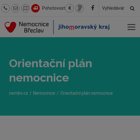
Hl
Pohotovost
Hledaný
text
Orientační plán
nemocnice
nembv.cz
Nemocnice
Orientační plán nemocnice