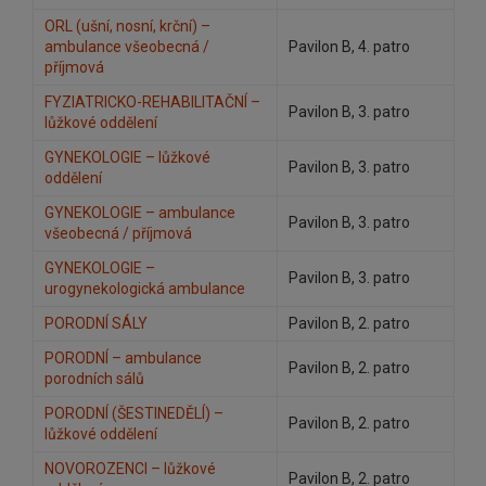
ORL (ušní, nosní, krční) –
ambulance všeobecná /
Pavilon B, 4. patro
příjmová
FYZIATRICKO-REHABILITAČNÍ –
Pavilon B, 3. patro
lůžkové oddělení
GYNEKOLOGIE – lůžkové
Pavilon B, 3. patro
oddělení
GYNEKOLOGIE – ambulance
Pavilon B, 3. patro
všeobecná / příjmová
GYNEKOLOGIE –
Pavilon B, 3. patro
urogynekologická ambulance
PORODNÍ SÁLY
Pavilon B, 2. patro
PORODNÍ – ambulance
Pavilon B, 2. patro
porodních sálů
PORODNÍ (ŠESTINEDĚLÍ) –
Pavilon B, 2. patro
lůžkové oddělení
NOVOROZENCI – lůžkové
Pavilon B, 2. patro