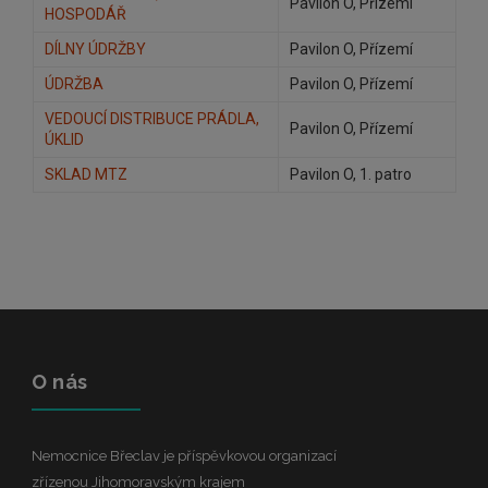
Pavilon O, Přízemí
HOSPODÁŘ
DÍLNY ÚDRŽBY
Pavilon O, Přízemí
ÚDRŽBA
Pavilon O, Přízemí
VEDOUCÍ DISTRIBUCE PRÁDLA,
Pavilon O, Přízemí
ÚKLID
SKLAD MTZ
Pavilon O, 1. patro
O nás
Nemocnice Břeclav je příspěvkovou organizací
zřízenou Jihomoravským krajem