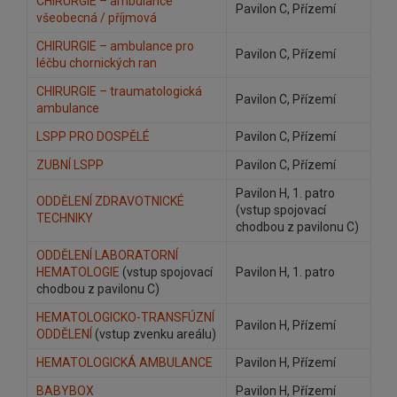
CHIRURGIE – ambulance
Pavilon C, Přízemí
všeobecná / příjmová
CHIRURGIE – ambulance pro
Pavilon C, Přízemí
léčbu chornických ran
CHIRURGIE – traumatologická
Pavilon C, Přízemí
ambulance
LSPP PRO DOSPĚLÉ
Pavilon C, Přízemí
ZUBNÍ LSPP
Pavilon C, Přízemí
Pavilon H, 1. patro
ODDĚLENÍ ZDRAVOTNICKÉ
(vstup spojovací
TECHNIKY
chodbou z pavilonu C)
ODDĚLENÍ LABORATORNÍ
HEMATOLOGIE
(vstup spojovací
Pavilon H, 1. patro
chodbou z pavilonu C)
HEMATOLOGICKO-TRANSFÚZNÍ
Pavilon H, Přízemí
ODDĚLENÍ
(vstup zvenku areálu)
HEMATOLOGICKÁ AMBULANCE
Pavilon H, Přízemí
BABYBOX
Pavilon H, Přízemí