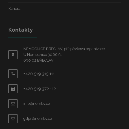
Kariéra
Kontakty
NEMOCNICE BŘECLAV, příspěvková organizace
U Nemocnice 3066/1
690 02 BŘECLAV
+420 519 315 111
+420 519 372 112
info@nembv.cz
gdpr@nembv.cz