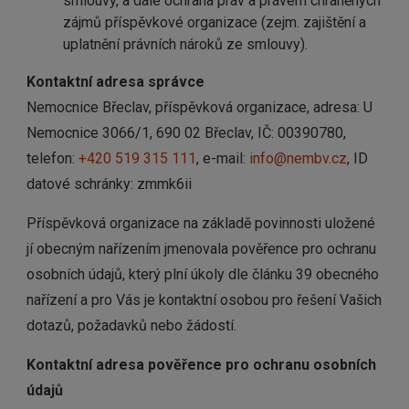
smlouvy, a dále ochrana práv a právem chráněných
zájmů příspěvkové organizace (zejm. zajištění a
uplatnění právních nároků ze smlouvy).
Kontaktní adresa správce
Nemocnice Břeclav, příspěvková organizace, adresa: U
Nemocnice 3066/1, 690 02 Břeclav, IČ: 00390780,
telefon:
+420 519 315 111
, e-mail:
info@nembv.cz
, ID
datové schránky: zmmk6ii
Příspěvková organizace na základě povinnosti uložené
jí obecným nařízením jmenovala pověřence pro ochranu
osobních údajů, který plní úkoly dle článku 39 obecného
nařízení a pro Vás je kontaktní osobou pro řešení Vašich
dotazů, požadavků nebo žádostí.
Kontaktní adresa pověřence pro ochranu osobních
údajů