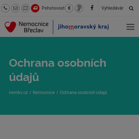
Hl
Pohotovost
Hledaný
text
Ochrana osobních
údajů
nembv.cz
Nemocnice
Ochrana osobních údajů