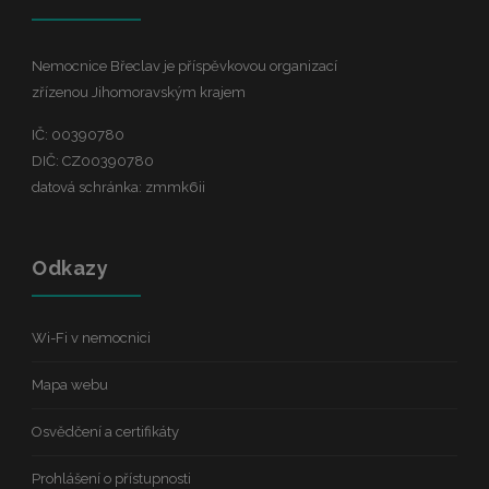
Nemocnice Břeclav je příspěvkovou organizací
zřízenou Jihomoravským krajem
IČ: 00390780
DIČ: CZ00390780
datová schránka: zmmk6ii
Odkazy
Wi-Fi v nemocnici
Mapa webu
Osvědčení a certifikáty
Prohlášení o přístupnosti