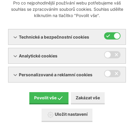
Pro co nejpohodlnější používání webu potřebujeme váš
charakteru poskytované služby).
souhlas se zpracováním souborů cookies. Souhlas udělíte
kliknutím na tlačítko "Povolit vše".
V některých případech mohou být Vaše osobní údaje
shromažďovány a dále zpracovávány na základě Vámi
uděleného souhlasu, který vždy vyjadřuje svobodný,
Technické a bezpečnostní cookies
konkrétní, informovaný a jednoznačný projev Vaší vůle
se zpracováním Vašich osobních údajů za daným
Analytické cookies
účelem a jehož součástí je vždy informace o možnosti
udělený souhlas kdykoliv odvolat.
Personalizované a reklamní cookies
Vaše osobní údaje může nebo musí příspěvková
organizace poskytnout
Povolit vše
Zakázat vše
zdravotním zařízením, rejstříkům, státním
organizacím, které vstupují do procesu evidence,
Uložit nastavení
léčby, kontroly a kontaktu s pacientem
zpracovatelům, kteří pro příspěvkovou organizaci
provádějí úplné či částečné zpracování osobních