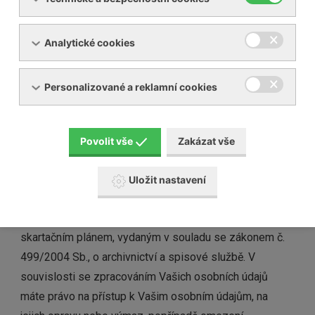
notáře, insolvenční správce apod.
dalším subjektům, a to s Vaším souhlasem.
Analytické cookies
Při zpracování Vašich osobních údajů nedochází k
automatizovanému rozhodování, na jehož základě by
Personalizované a reklamní cookies
byly činěny úkony či rozhodnutí, jejichž obsahem by byl
zásah do Vašich práv či oprávněných zájmů. Vaše
osobní údaje jsou zpracovávány pouze na základě
Povolit vše
Zakázat vše
souhlasu po dobu 1 roku ode dne doručení Vaší žádosti
o zaměstnání příspěvkové organizaci. Po uplynutí této
Uložit nastavení
doby jsou osobní údaje zlikvidovány nebo jsou dále
uchovány po dobu stanovenou platným Spisovým a
skartačním plánem, vydaným v souladu se zákonem č.
499/2004 Sb., o archivnictví a spisové službě. V
souvislosti se zpracováním Vašich osobních údajů
máte právo na přístup k Vašim osobním údajům, na