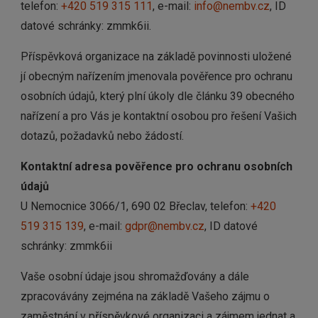
telefon:
+420 519 315 111
, e-mail:
info@nembv.cz
, ID
datové schránky: zmmk6ii.
Příspěvková organizace na základě povinnosti uložené
jí obecným nařízením jmenovala pověřence pro ochranu
osobních údajů, který plní úkoly dle článku 39 obecného
nařízení a pro Vás je kontaktní osobou pro řešení Vašich
dotazů, požadavků nebo žádostí.
Kontaktní adresa pověřence pro ochranu osobních
údajů
U Nemocnice 3066/1, 690 02 Břeclav, telefon:
+420
519 315 139
, e-mail:
gdpr@nembv.cz
, ID datové
schránky: zmmk6ii
Vaše osobní údaje jsou shromažďovány a dále
zpracovávány zejména na základě Vašeho zájmu o
zaměstnání v příspěvkové organizaci a zájmem jednat a