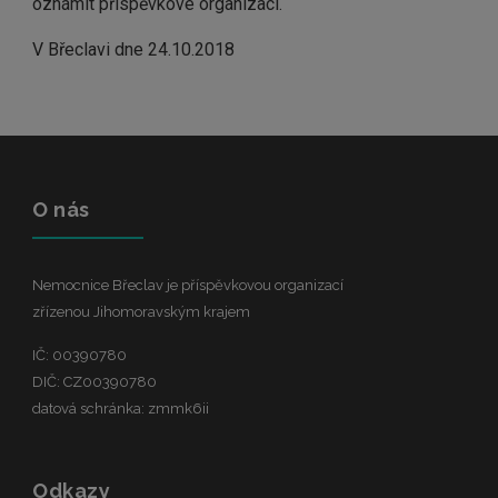
oznámit příspěvkové organizaci.
V Břeclavi dne 24.10.2018
O nás
Nemocnice Břeclav je příspěvkovou organizací
zřízenou Jihomoravským krajem
IČ: 00390780
DIČ: CZ00390780
datová schránka: zmmk6ii
Odkazy