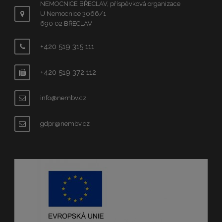
NEMOCNICE BŘECLAV, příspěvková organizace
U Nemocnice 3066/1
690 02 BŘECLAV
+420 519 315 111
+420 519 372 112
info@nembv.cz
gdpr@nembv.cz