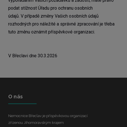
vypořádáním Vašich požadavků a žádostí, máte právo
podat stížnost Úřadu pro ochranu osobních
údajů.
V případě změny Vašich osobních údajů
rozhodných pro náležité a správné zpracování je třeba
tuto změnu oznámit příspěvkové organizaci.
V Břeclavi dne 30.3.2026
O nás
Nemocnice Břeclav je příspěvkovou organizací
zřízenou Jihomoravským krajem