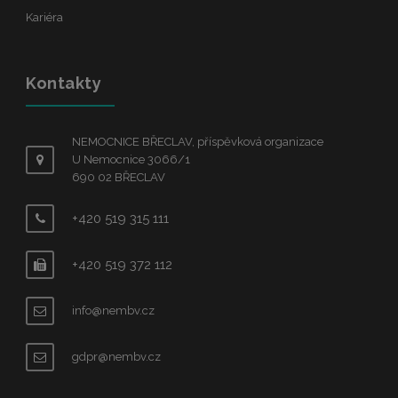
Kariéra
Kontakty
NEMOCNICE BŘECLAV, příspěvková organizace
U Nemocnice 3066/1
690 02 BŘECLAV
+420 519 315 111
+420 519 372 112
info@nembv.cz
gdpr@nembv.cz