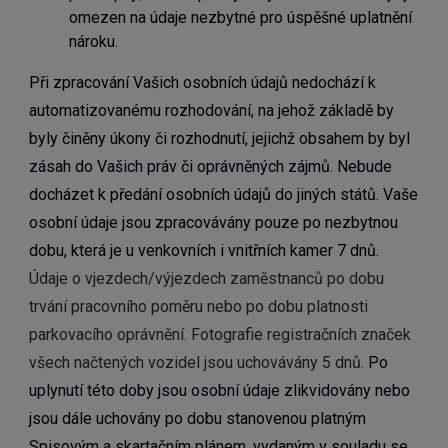
omezen na údaje nezbytné pro úspěšné uplatnění
nároku.
Při zpracování Vašich osobních údajů nedochází k
automatizovanému rozhodování, na jehož základě by
byly činěny úkony či rozhodnutí, jejichž obsahem by byl
zásah do Vašich práv či oprávněných zájmů. Nebude
docházet k předání osobních údajů do jiných států.
Vaše
osobní údaje jsou zpracovávány pouze po nezbytnou
dobu, která je u venkovních i vnitřních kamer 7 dnů.
Údaje o vjezdech/výjezdech zaměstnanců po dobu
trvání pracovního poměru nebo po dobu platnosti
parkovacího oprávnění. Fotografie registračních značek
všech načtených vozidel jsou uchovávány 5 dnů.
Po
uplynutí této doby jsou osobní údaje zlikvidovány nebo
jsou dále uchovány po dobu stanovenou platným
Spisovým a skartačním plánem, vydaným v souladu se