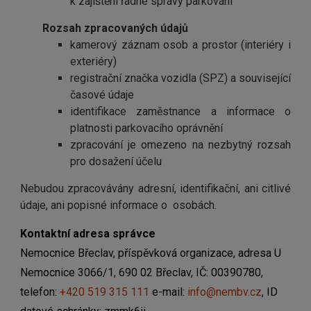
k zajištění řádné správy parkování
Rozsah zpracovaných údajů
kamerový záznam osob a prostor (interiéry i
exteriéry)
registrační značka vozidla (SPZ) a související
časové údaje
identifikace zaměstnance a informace o
platnosti parkovacího oprávnění
zpracování je omezeno na nezbytný rozsah
pro dosažení účelu
Nebudou zpracovávány adresní, identifikační, ani citlivé
údaje, ani popisné informace o osobách.
Kontaktní adresa správce
Nemocnice Břeclav, příspěvková organizace, adresa U
Nemocnice 3066/1, 690 02 Břeclav, IČ:
00390780,
telefon:
+420 519 315 111
e-mail:
info@nembv.cz
, ID