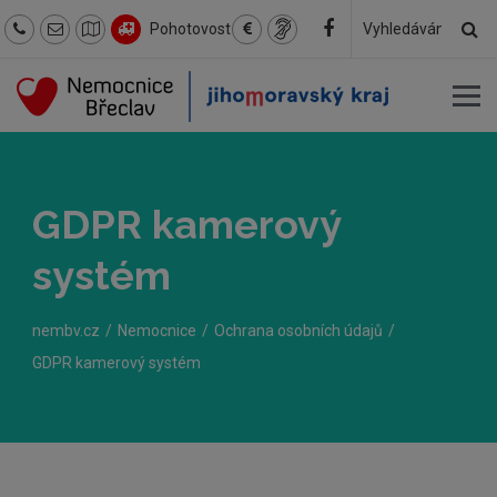
Hl
Pohotovost
Hledaný
text
GDPR kamerový
systém
nembv.cz
Nemocnice
Ochrana osobních údajů
GDPR kamerový systém