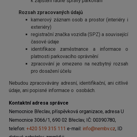
k zajištění řádné správy parkování
Rozsah zpracovaných údajů
kamerový záznam osob a prostor (interiéry i
exteriéry)
registrační značka vozidla (SPZ) a související
časové údaje
identifikace zaměstnance a informace o
platnosti parkovacího oprávnění
zpracování je omezeno na nezbytný rozsah
pro dosažení účelu
Nebudou zpracovávány adresní, identifikační, ani citlivé
údaje, ani popisné informace o osobách.
Kontaktní adresa správce
Nemocnice Břeclav, příspěvková organizace, adresa U
Nemocnice 3066/1, 690 02 Břeclav, IČ:
00390780,
telefon:
+420 519 315 111
e-mail:
info@nembv.cz
, ID