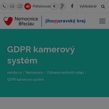
Hl
Pohotovost
Hledaný
text
GDPR kamerový
systém
nembv.cz
Nemocnice
Ochrana osobních údajů
GDPR kamerový systém