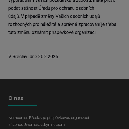
vypořádáním Vašich požadavků a žádostí, máte právo
podat stížnost Úřadu pro ochranu osobních
údajů.
V případě změny Vašich osobních údajů
rozhodných pro náležité a správné zpracování je třeba
tuto změnu oznámit příspěvkové organizaci.
V Břeclavi dne 30.3.2026
O nás
Nemocnice Břeclav je příspěvkovou organizací
zřízenou Jihomoravským krajem