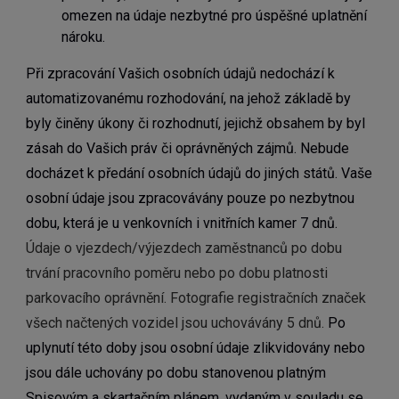
omezen na údaje nezbytné pro úspěšné uplatnění
nároku.
Při zpracování Vašich osobních údajů nedochází k
automatizovanému rozhodování, na jehož základě by
byly činěny úkony či rozhodnutí, jejichž obsahem by byl
zásah do Vašich práv či oprávněných zájmů. Nebude
docházet k předání osobních údajů do jiných států.
Vaše
osobní údaje jsou zpracovávány pouze po nezbytnou
dobu, která je u venkovních i vnitřních kamer 7 dnů.
Údaje o vjezdech/výjezdech zaměstnanců po dobu
trvání pracovního poměru nebo po dobu platnosti
parkovacího oprávnění. Fotografie registračních značek
všech načtených vozidel jsou uchovávány 5 dnů.
Po
uplynutí této doby jsou osobní údaje zlikvidovány nebo
jsou dále uchovány po dobu stanovenou platným
Spisovým a skartačním plánem, vydaným v souladu se