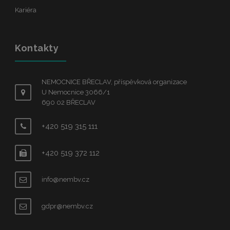
Kariéra
Kontakty
NEMOCNICE BŘECLAV, příspěvková organizace
U Nemocnice 3066/1
690 02 BŘECLAV
+420 519 315 111
+420 519 372 112
info@nembv.cz
gdpr@nembv.cz