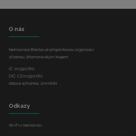
O nás
Nemocnice Břeclav je příspěvkovou organizací
zřízenou Jihomoravským krajem
IČ: 00390780
DIČ: CZ00390780
datová schránka: zmmk6ii
Odkazy
Wi-Fi v nemocnici