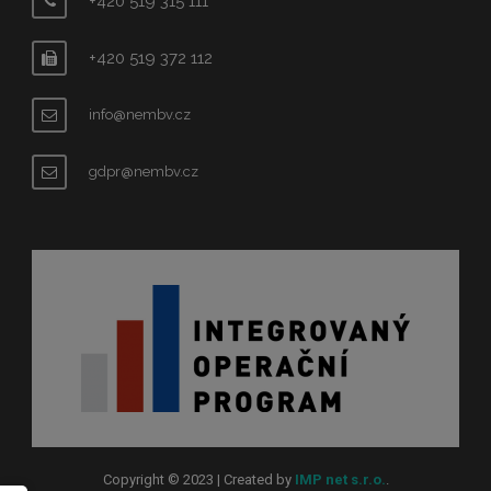
+420 519 315 111
+420 519 372 112
info@nembv.cz
gdpr@nembv.cz
Copyright © 2023 | Created by
IMP net s.r.o.
.