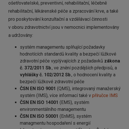
ošetřovatelské, preventivní, rehabilitační, léčebně
rehabilitační, lékárenské péče a zpracování krve, a také
pro poskytování konzultační a vzdělávací činnosti
v oboru zdravotnictví jsou v nemocnici implementovány
a udržovány:
systém managementu splňující požadavky
hodnotících standardů kvality a bezpečí lůžkové
zdravotní péče vyplývajících z požadavků
zákona
č. 372/2011 Sb
., ve znění pozdějších předpisů, a
vyhlášky č. 102/2012 Sb
., o hodnocení kvality a
bezpečí lůžkové zdravotní péče
ČSN EN ISO 9001
(QMS), integrovaný manažerský
systém (IMS), více informací také v
příručce IMS
ČSN EN ISO 14001
(EMS), systém
environmentálního managementu
ČSN EN ISO 50001
(EnMS), systém
managmentu hospodaření s energií