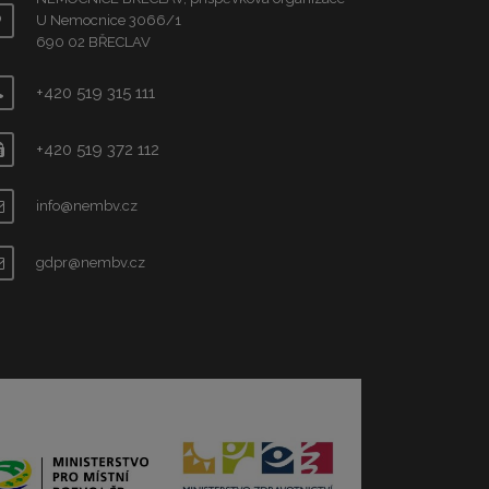
U Nemocnice 3066/1
690 02 BŘECLAV
+420 519 315 111
+420 519 372 112
info@nembv.cz
gdpr@nembv.cz