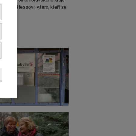
Ludvíku Hessovi, všem, kteří se