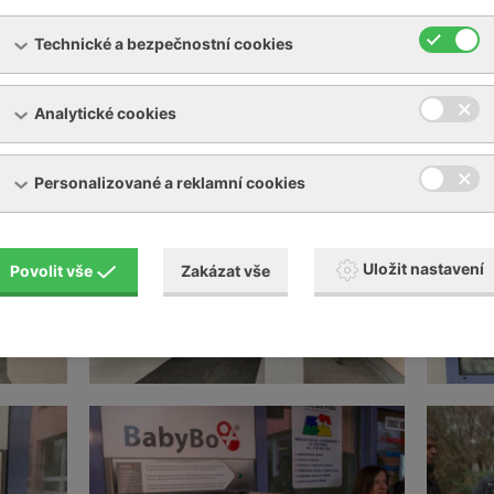
 sponzorů a další hosté. Vedení Nemocnice Břeclav děkuje panu 
Technické a bezpečnostní cookies
 za spolupráci a sponzorům za jejich finanční příspěvky.
Analytické cookies
Personalizované a reklamní cookies
Uložit nastavení
Povolit vše
Zakázat vše