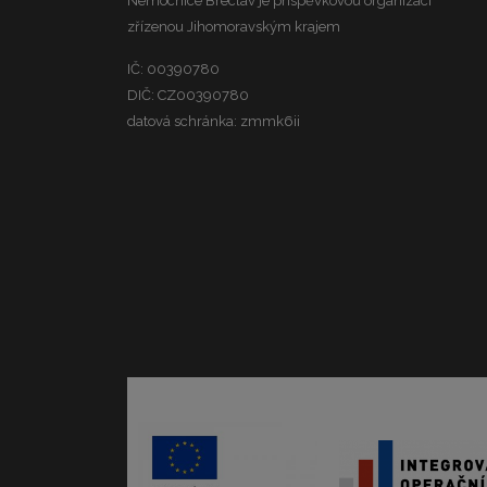
Nemocnice Břeclav je příspěvkovou organizací
zřízenou Jihomoravským krajem
IČ: 00390780
DIČ: CZ00390780
datová schránka: zmmk6ii