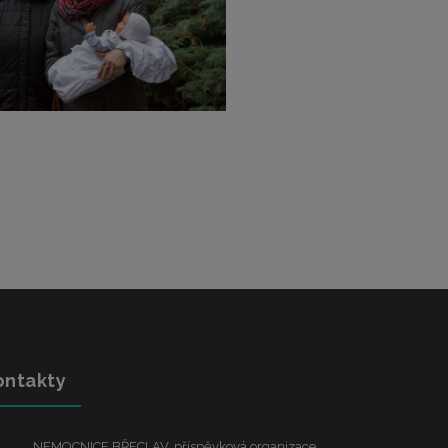
ontakty
NEMOCNICE BŘECLAV, příspěvková organizace