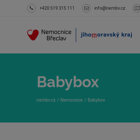
+420 519 315 111
info@nembv.cz
Babybox
nembv.cz
Nemocnice
Babybox