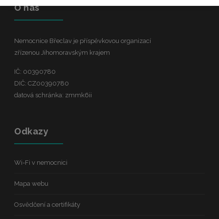
O nás
Nemocnice Břeclav je příspěvkovou organizací
zřízenou Jihomoravským krajem
IČ: 00390780
DIČ: CZ00390780
datová schránka: zmmk6ii
Odkazy
Wi-Fi v nemocnici
Mapa webu
Osvědčení a certifikáty