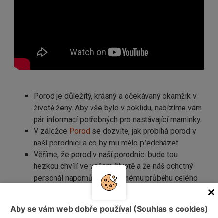
Porod je důležitý, krásný a očekávaný okamžik v
životě ženy. Aby vše bylo v poklidu, nabízíme vám
pár informací potřebných pro nastávající maminky.
V záložce
Porod
se dozvíte, jak probíhá porod v
naší porodnici a co by mu mělo předcházet.
Věříme, že porod v naší porodnici bude tou
hezkou chvílí ve vašem životě a že náš ochotný
personál napomůže ke klidnému průběhu celého
porodu a příchodu vašeho potomka na svět.
Miminka narozená v naší porodnici lze najít na
Aby se vám web dobře používal (Souhlas s cookies)
internetových stránkách
regionálního deníku
.