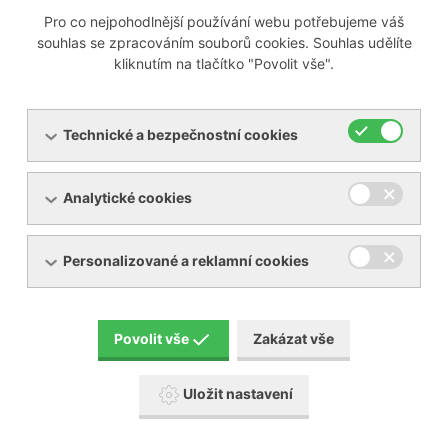
Pro co nejpohodlnější používání webu potřebujeme váš
Soubory ke stažení
souhlas se zpracováním souborů cookies. Souhlas udělíte
kliknutím na tlačítko "Povolit vše".
Pokyny pro nastávající maminky
STÁHNOUT
[PDF, 148,89 KB]
Technické a bezpečnostní cookies
Péče o novorozence
[PDF,
STÁHNOUT
554,35 KB]
Souhlasné prohlášení rodičů
Analytické cookies
STÁHNOUT
[PDF, 86,55 KB]
Monitoring plodu
STÁHNOUT
Personalizované a reklamní cookies
kardiotokografem (CTG)
[PDF,
111,48 KB]
Povolit vše
Zakázat vše
Uložit nastavení