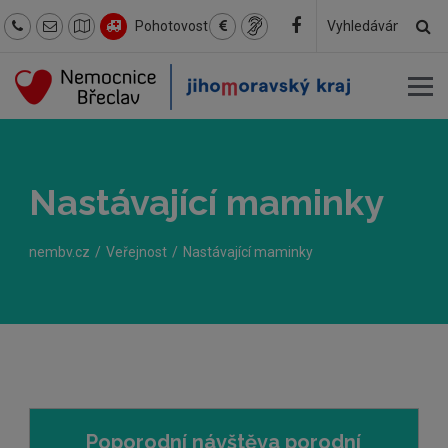
Hl
Pohotovost
Hledaný
text
Nastávající maminky
nembv.cz
Veřejnost
Nastávající maminky
Poporodní návštěva porodní