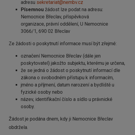
adresu
sekretariat@nembv.cz
Písemnou
žádost lze podat na adresu:
Nemocnice Břeclav, příspěvková
organizace, právní oddělení, U Nemocnice
3066/1, 690 02 Břeclav
Ze žádosti o poskytnutí informace musí být zřejmé:
označení Nemocnice Břeclav (dále jen
poskytovatel) jakožto subjektu, kterému je určena,
že se jedná o žádost o poskytnutí informací dle
zákona o svobodném přístupu k informacím,
jméno a příjmení, datum narození a bydliště u
fyzické osoby nebo
název, identifikační číslo a sídlo u právnické
osoby.
Žádost je podána dnem, kdy ji Nemocnice Břeclav
obdržela.