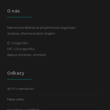
O nás
Nemocnice Břeclav je příspěvkovou organizací
zřízenou Jihomoravským krajem
IČ: 00390780
DIČ: CZ00390780
datová schránka: zmmk6ii
Odkazy
Wi-Fi v nemocnici
Mapa webu
Osvědčení a certifikáty