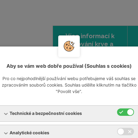
Více informací k
darování krve a
plazmy
Aby se vám web dobře používal (Souhlas s cookies)
Objednání na odběr
od.
Pro co nejpohodlnější používání webu potřebujeme váš souhlas se
zpracováním souborů cookies. Souhlas udělíte kliknutím na tlačítko
Objednat se k odběru krve?
"Povolit vše".
Pokud jste prvodárce, objednávat se nemusíte
Pokud už jste krev na našem transfuzním odd
si zvolit způsob objednání:
Technické a bezpečnostní cookies
telefonicky: volejte
519 315 162
v praco
elektronicky: pište na email
darujkrev@
osobně: přijďte pondělí – pátek (7.00–1
Analytické cookies