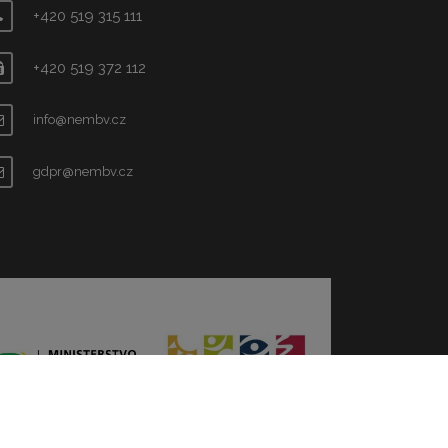
+420 519 315 111
+420 519 372 112
info@nembv.cz
gdpr@nembv.cz