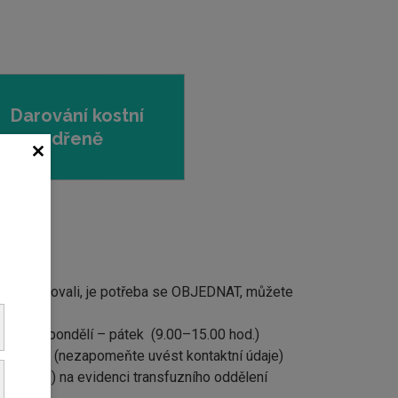
Darování kostní
dřeně
.
ělení darovali, je potřeba se OBJEDNAT, můžete
vní dny pondělí – pátek (9.00–15.00 hod.)
nembv.cz
(nezapomeňte uvést kontaktní údaje)
5.00 hod.) na evidenci transfuzního oddělení