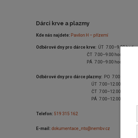
Dárci krve a plazmy
Kde nás najdete:
Pavilon H – přízemí
Odběrové dny pro dárce krve:
ÚT 7.00–9.00 hod.
ČT 7.00–9.00 hod.
PÁ 7.00–9.00 hod.
Odběrové dny pro dárce plazmy:
PO 7.00–12.00 h
ÚT 7.00–12.00 hod.
ČT 7.00–12.00 hod.
PÁ 7.00–12.00 hod.
Telefon:
519 315 162
E-mail:
d
okumentace_nts@nembv.cz