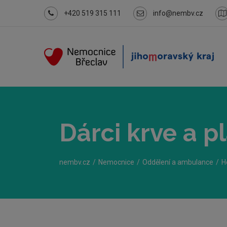
+420 519 315 111
info@nembv.cz
Dárci krve a 
nembv.cz
Nemocnice
Oddělení a ambulance
H