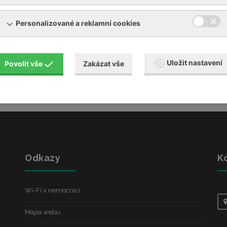
naší nemocnice
Na odběr plazmy je nutno se předem OBJEDNAT
Personalizované a reklamní cookies
Uložit nastavení
Povolit vše
Zakázat vše
Odkazy
K
Wi-Fi v nemocnici
Mapa webu