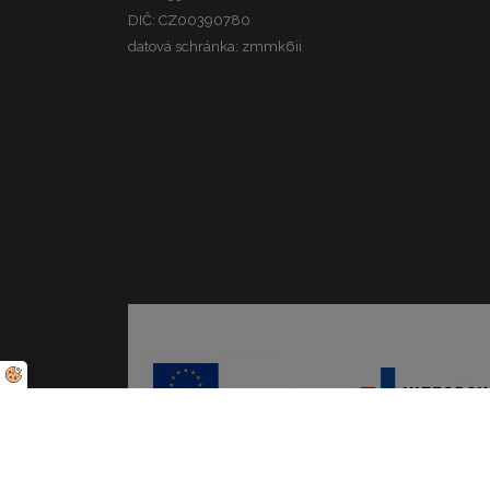
DIČ: CZ00390780
datová schránka: zmmk6ii