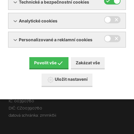
Vedení nemocnice
Technické a bezpečnostní cookies
Analytické cookies
Personalizované a reklamní cookies
O nás
Povolit vše
Zakázat vše
Uložit nastavení
Nemocnice Břeclav je příspěvkovou organizací
zřízenou Jihomoravským krajem
IČ: 00390780
DIČ: CZ00390780
datová schránka: zmmk6ii