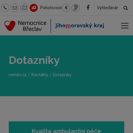
Hl
Pohotovost
Hledaný
text
Dotazníky
nembv.cz
Kontakty
Dotazníky
Kvalita ambulantní péče