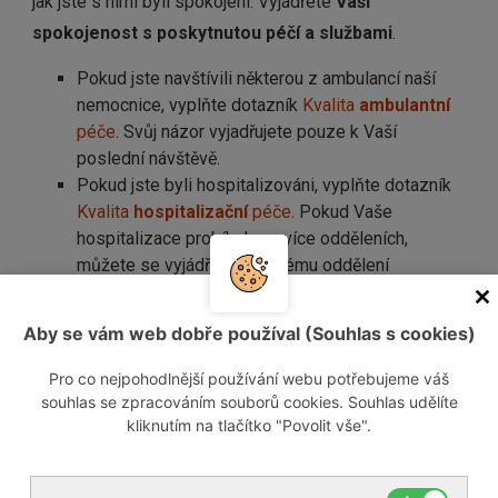
jak jste s nimi byli spokojeni. Vyjádřete
Vaši
spokojenost s poskytnutou péčí a službami
.
Pokud jste navštívili některou z ambulancí naší
nemocnice, vyplňte dotazník
Kvalita
ambulantní
péče
. Svůj názor vyjadřujete pouze k Vaší
poslední návštěvě.
Pokud jste byli hospitalizováni, vyplňte dotazník
Kvalita
hospitalizační
péče
. Pokud Vaše
hospitalizace probíhala na více odděleních,
můžete se vyjádřit ke každému oddělení
samostatně.
Pokud docházíte na Centrální stacionář, vyplnňte
Aby se vám web dobře používal (Souhlas s cookies)
dotazník
Kvalita
stacionární
péče
.
Pro co nejpohodlnější používání webu potřebujeme váš
Informace, které od Vás získáme, nám pomohou zlepšit
souhlas se zpracováním souborů cookies. Souhlas udělíte
péči o naše pacienty.
kliknutím na tlačítko "Povolit vše".
Děkujeme za Vaši důvěru