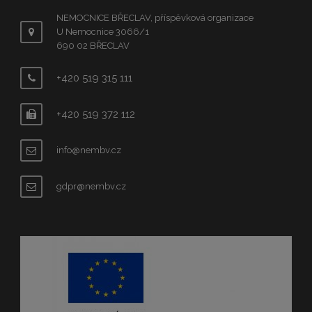
NEMOCNICE BŘECLAV, příspěvková organizace
U Nemocnice 3066/1
690 02 BŘECLAV
+420 519 315 111
+420 519 372 112
info@nembv.cz
gdpr@nembv.cz