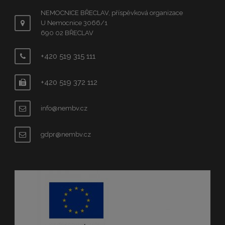
NEMOCNICE BŘECLAV, příspěvková organizace
U Nemocnice 3066/1
690 02 BŘECLAV
+420 519 315 111
+420 519 372 112
info@nembv.cz
gdpr@nembv.cz