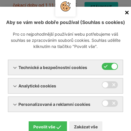
čekací doby od 1.11.2025
[PDF,
STÁHNOUT
229,53 KB]
Aby se vám web dobře používal (Souhlas s cookies)
Pro co nejpohodlnější používání webu potřebujeme váš
souhlas se zpracováním souborů cookies. Souhlas udělíte
kliknutím na tlačítko "Povolit vše".
O nás
Technické a bezpečnostní cookies
Nemocnice Břeclav je příspěvkovou organizací
Analytické cookies
zřízenou Jihomoravským krajem
IČ: 00390780
Personalizované a reklamní cookies
DIČ: CZ00390780
datová schránka: zmmk6ii
Povolit vše
Zakázat vše