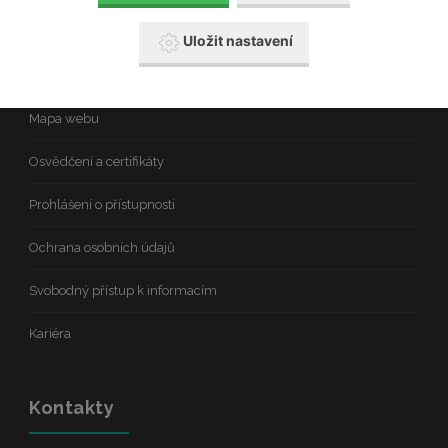
Odkazy
Uložit nastavení
Wi-Fi v nemocnici
Mapa webu
Osvědčení a certifikáty
Prohlášení o přístupnosti
Ochrana osobních údajů
Svobodný přístup k informacím
Kariéra
Kontakty